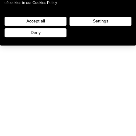
of cookies in our Cookies Policy.
Mentions légales
|
Politique de Confidentialité
© 2026 The Style Outlets. Tous droits réservés
Accept all
Settings
Deny