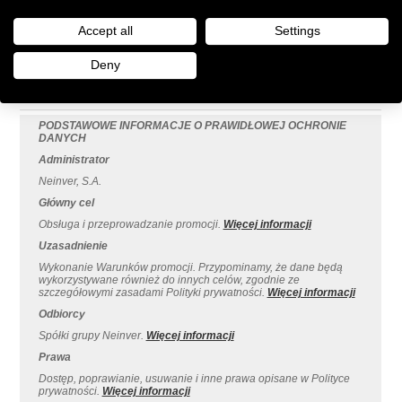
* Zapoznalem(-am) sie, rozumiem i akceptuje
Warunki
promocji
oraz przeczytalem(-am) i rozumiem
Polityke
Accept all
Settings
prywatnosci
.
Deny
* Te pola sa obowiazkowe.
PODSTAWOWE INFORMACJE O PRAWIDŁOWEJ OCHRONIE
DANYCH
Administrator
Neinver, S.A.
Główny cel
Obsługa i przeprowadzanie promocji.
Więcej informacji
Uzasadnienie
Wykonanie Warunków promocji. Przypominamy, że dane będą
wykorzystywane również do innych celów, zgodnie ze
szczegółowymi zasadami Polityki prywatności.
Więcej informacji
Odbiorcy
Spółki grupy Neinver.
Więcej informacji
Prawa
Dostęp, poprawianie, usuwanie i inne prawa opisane w Polityce
prywatności.
Więcej informacji